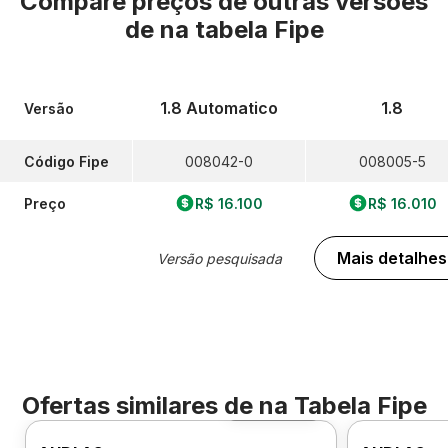
Compare preços de outras versões
de
na tabela Fipe
1.8 Automatico
1.8
Versão
Código Fipe
008042-0
008005-5
Preço
R$ 16.100
R$ 16.010
Mais detalhes
Versão pesquisada
Ofertas similares de
na Tabela Fipe
Foto 360º