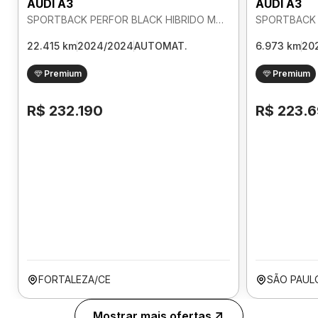
AUDI A3
AUDI A3
SPORTBACK PERFOR BLACK HIBRIDO MHEV 2.0 AUTOMATICO
22.415 km
2024/2024
AUTOMAT.
6.973 km
20
Premium
Premium
R$ 232.190
R$ 223.
FORTALEZA/CE
SÃO PAUL
Mostrar mais ofertas