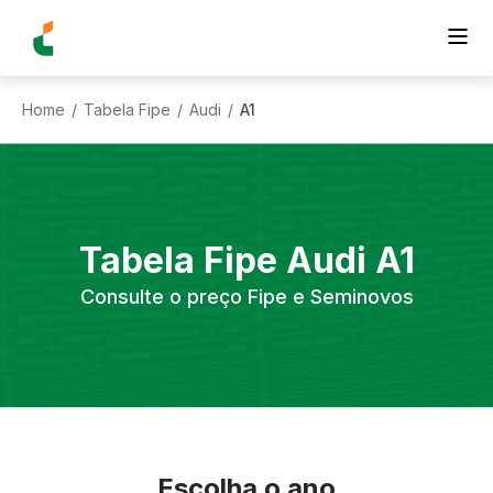
Home
Tabela Fipe
Audi
A1
/
/
/
Tabela Fipe
Audi
A1
Consulte o preço Fipe e Seminovos
Escolha o ano