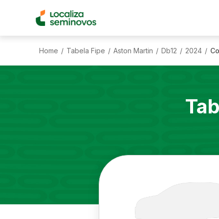
Home
Tabela Fipe
Aston Martin
Db12
2024
Co
/
/
/
/
/
Tab