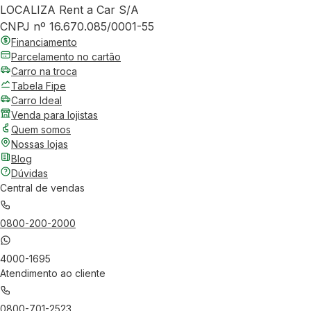
LOCALIZA Rent a Car S/A
CNPJ nº 16.670.085/0001-55
Financiamento
Parcelamento no cartão
Carro na troca
Tabela Fipe
Carro Ideal
Venda para lojistas
Quem somos
Nossas lojas
Blog
Dúvidas
Central de vendas
0800-200-2000
4000-1695
Atendimento ao cliente
0800-701-2523