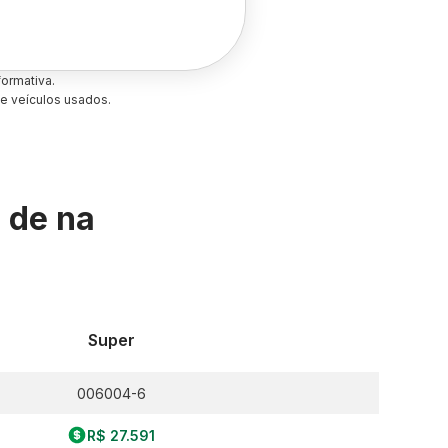
ormativa.
e veículos usados.
s de
na
Super
006004-6
R$ 27.591