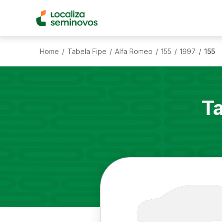
Home
Tabela Fipe
Alfa Romeo
155
1997
155
/
/
/
/
/
T