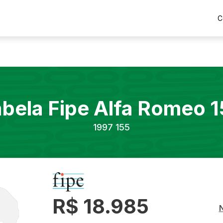
C
abela Fipe
Alfa Romeo
1
1997
155
R$ 18.985