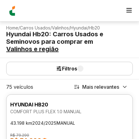
Home
/
Carros Usados
/
Valinhos
/
Hyundai
/
Hb20
Hyundai Hb20: Carros Usados e
Seminovos para comprar
em
Valinhos
e região
Filtros
75 veículos
Mais relevantes
HYUNDAI HB20
COMFORT PLUS FLEX 1.0 MANUAL
43.198 km
2024/2025
MANUAL
R$ 79.290