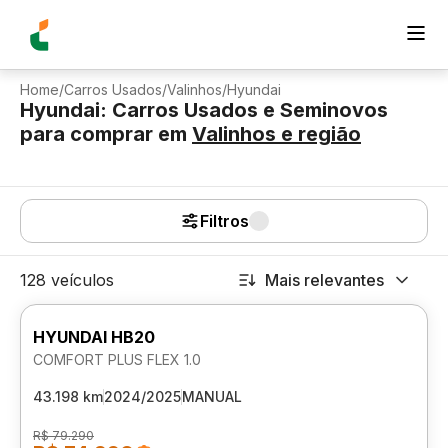
Home
/
Carros Usados
/
Valinhos
/
Hyundai
Hyundai: Carros Usados e Seminovos
para comprar
em
Valinhos
e região
Filtros
128 veículos
Mais relevantes
HYUNDAI HB20
COMFORT PLUS FLEX 1.0
43.198 km
2024/2025
MANUAL
R$ 79.290