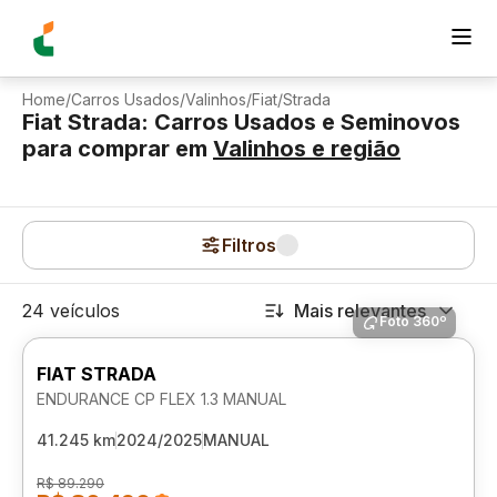
Home
/
Carros Usados
/
Valinhos
/
Fiat
/
Strada
Fiat Strada: Carros Usados e Seminovos
para comprar
em
Valinhos
e região
Filtros
24 veículos
Mais relevantes
Foto 360º
FIAT STRADA
ENDURANCE CP FLEX 1.3 MANUAL
41.245 km
2024/2025
MANUAL
R$ 89.290