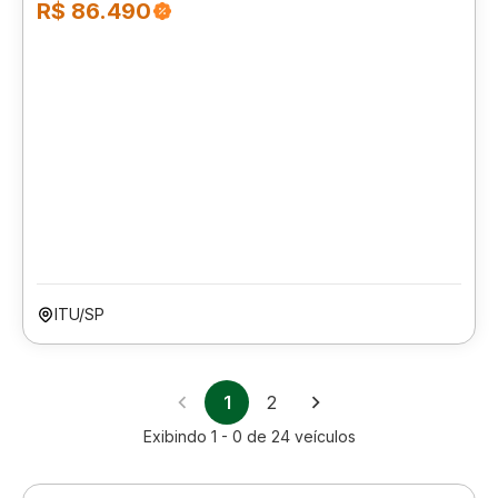
R$ 86.490
ITU/SP
1
2
Exibindo
1 - 0
de
24
veículos