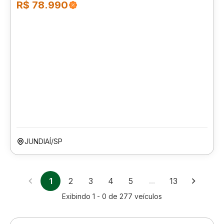
R$ 78.990
JUNDIAÍ/SP
1
2
3
4
5
…
13
Exibindo
1 - 0
de
277
veículos