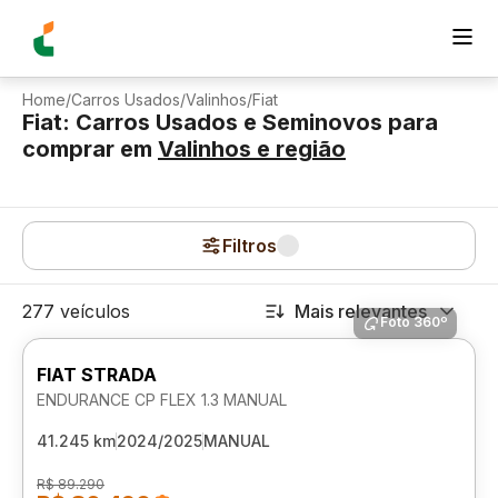
Home
/
Carros Usados
/
Valinhos
/
Fiat
Fiat: Carros Usados e Seminovos para
comprar
em
Valinhos
e região
Filtros
277 veículos
Mais relevantes
Foto 360º
FIAT STRADA
ENDURANCE CP FLEX 1.3 MANUAL
41.245 km
2024/2025
MANUAL
R$ 89.290