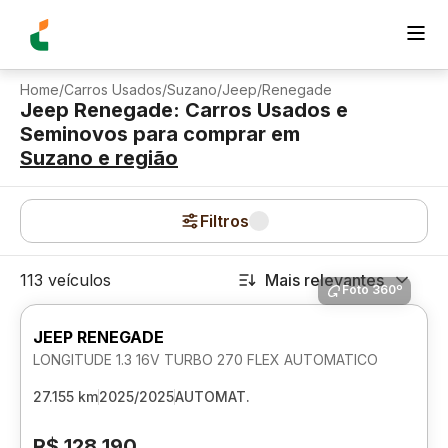
Home
/
Carros Usados
/
Suzano
/
Jeep
/
Renegade
Jeep Renegade: Carros Usados e
Seminovos para comprar
em
Suzano
e região
Filtros
113 veículos
Mais relevantes
Foto 360º
JEEP RENEGADE
LONGITUDE 1.3 16V TURBO 270 FLEX AUTOMATICO
27.155 km
2025/2025
AUTOMAT.
R$ 128.190