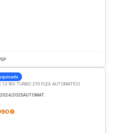
/SP
MPASS
squisado
 1.3 16V TURBO 270 FLEX AUTOMATICO
2024/2025
AUTOMAT.
990