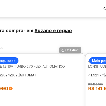
C
ra comprar
em
Suzano
e região
os
Foto 360º
NEGADE
esquisado
JEEP CO
Mais pe
E 1.3 16V TURBO 270 FLEX AUTOMATICO
LONGITUDE
m
2024/2025
AUTOMAT.
41.921 km
R$ 150.190
.990
R$ 141.