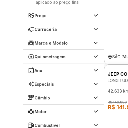
aplicado ao preço final
Preço
Carroceria
Marca e Modelo
Quilometragem
SÃO PA
Ano
JEEP C
LONGITUD
Especiais
42.633 k
Câmbio
R$ 149.890
R$ 141
Motor
Combustível