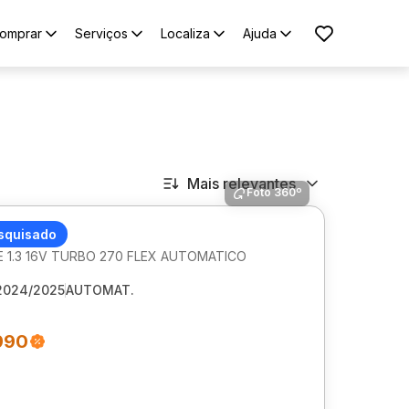
omprar
Serviços
Localiza
Ajuda
Mais relevantes
Foto 360º
MPASS
squisado
 1.3 16V TURBO 270 FLEX AUTOMATICO
2024/2025
AUTOMAT.
990