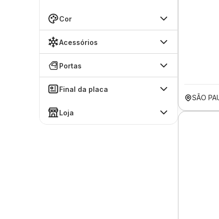
Cor
Acessórios
Portas
Final da placa
SÃO PA
Loja