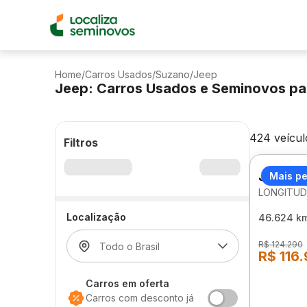
Home
/
Carros Usados
/
Suzano
/
Jeep
Jeep: Carros Usados e Seminovos pa
424 veícul
Filtros
JEEP RE
Mais p
LONGITUD
Localização
46.624 k
R$ 124.290
R$ 116
Carros em oferta
Carros com desconto já