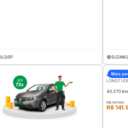
ULO/SP
SUZANO
JEEP CO
Mais pe
LONGITUDE
40.270 km
R$ 147.190
R$ 141.