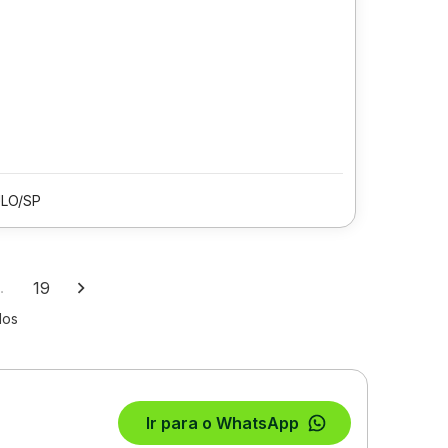
LO/SP
…
19
los
Ir para o WhatsApp