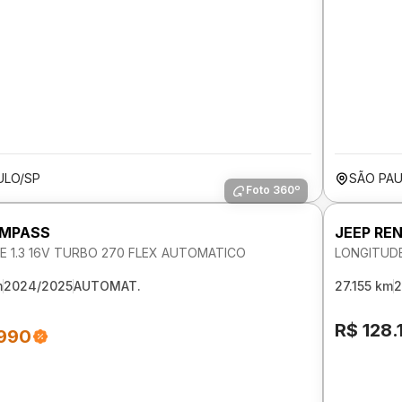
ULO/SP
SÃO PAU
Foto 360º
OMPASS
JEEP RE
E 1.3 16V TURBO 270 FLEX AUTOMATICO
LONGITUDE
m
2024/2025
AUTOMAT.
27.155 km
2
R$ 128.
.990