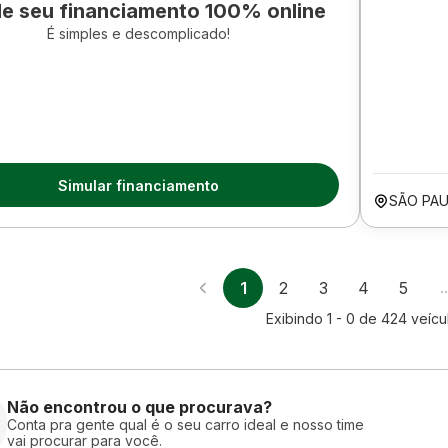
le seu financiamento 100% online
É simples e descomplicado!
Simular financiamento
SÃO PAU
1
2
3
4
5
Exibindo
1 - 0
de
424
veícu
Não encontrou o que procurava?
Conta pra gente qual é o seu carro ideal e nosso time
vai procurar para você.