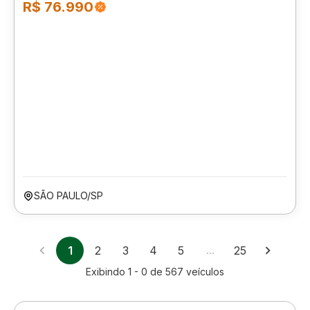
R$ 76.990
SÃO PAULO/SP
1
2
3
4
5
…
25
Exibindo
1 - 0
de
567
veículos