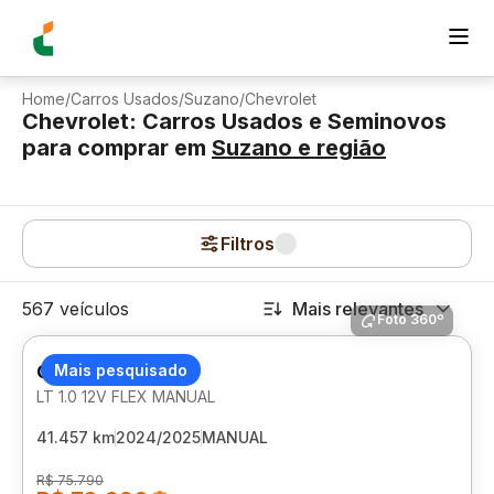
Home
/
Carros Usados
/
Suzano
/
Chevrolet
Chevrolet: Carros Usados e Seminovos
para comprar
em
Suzano
e região
Filtros
567 veículos
Mais relevantes
Foto 360º
CHEVROLET ONIX
Mais pesquisado
LT 1.0 12V FLEX MANUAL
41.457 km
2024/2025
MANUAL
R$ 75.790