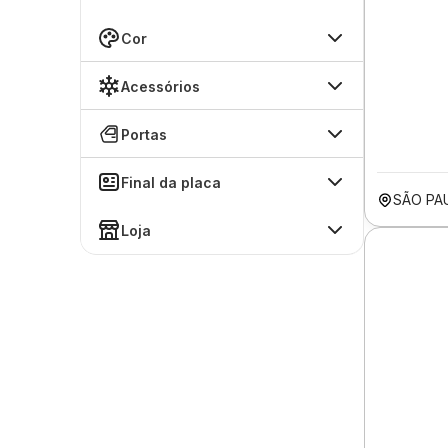
Cor
Acessórios
Portas
Final da placa
SÃO PA
Loja