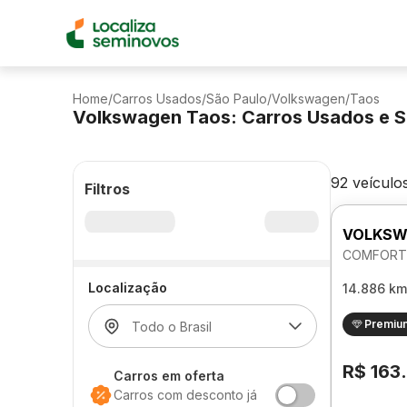
Home
/
Carros Usados
/
São Paulo
/
Volkswagen
/
Taos
Volkswagen Taos: Carros Usados e 
92 veículo
Filtros
VOLKSW
COMFORTL
Localização
14.886 km
Premiu
R$ 163
Carros em oferta
Carros com desconto já