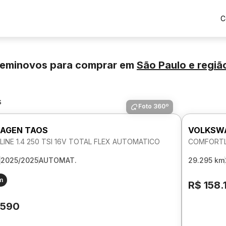
C
Seminovos para comprar
em
São Paulo
e regiã
s
Foto 360º
AGEN TAOS
VOLKSW
INE 1.4 250 TSI 16V TOTAL FLEX AUTOMATICO
COMFORTLI
2025/2025
AUTOMAT.
29.295 km
m
R$ 158.
.590