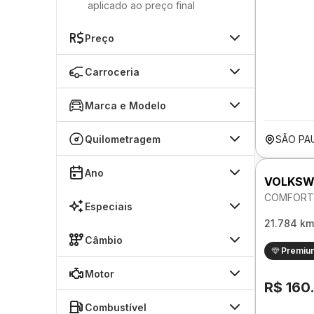
aplicado ao preço final
Preço
Carroceria
Marca e Modelo
Quilometragem
SÃO PA
Ano
VOLKSW
COMFORTL
Especiais
21.784 km
Câmbio
Premiu
Motor
R$ 160
Combustível