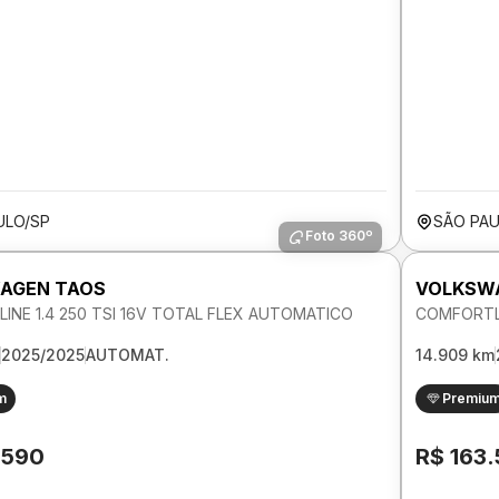
ULO/SP
SÃO PAU
Foto 360º
AGEN TAOS
VOLKSW
INE 1.4 250 TSI 16V TOTAL FLEX AUTOMATICO
COMFORTLI
2025/2025
AUTOMAT.
14.909 km
m
Premiu
.590
R$ 163