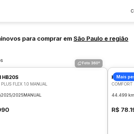
C
minovos para comprar
em
São Paulo
e região
os
Foto 360º
I HB20S
HYUNDAI
Mais pe
PLUS FLEX 1.0 MANUAL
COMFORT P
m
2025/2025
MANUAL
44.499 k
990
R$ 78.1