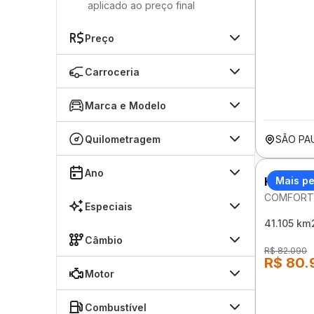
aplicado ao preço final
Preço
Carroceria
Marca e Modelo
Quilometragem
SÃO PA
Ano
HYUNDA
Mais p
COMFORT 
Especiais
41.105 km
Câmbio
R$ 82.090
R$ 80.
Motor
Combustível