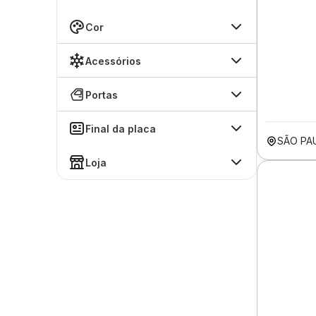
Cor
Acessórios
Portas
Final da placa
SÃO PA
Loja