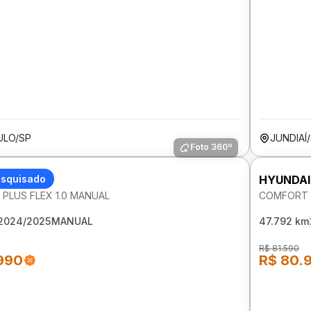
ULO/SP
JUNDIAÍ
Foto 360º
I HB20S
esquisado
HYUNDAI
PLUS FLEX 1.0 MANUAL
COMFORT P
2024/2025
MANUAL
47.792 km
R$ 81.590
990
R$ 80.