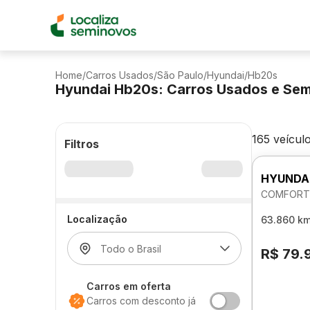
Home
/
Carros Usados
/
São Paulo
/
Hyundai
/
Hb20s
Hyundai Hb20s: Carros Usados e Se
165 veícul
Filtros
HYUNDA
COMFORT 
Localização
63.860 k
R$ 79.
Carros em oferta
Carros com desconto já