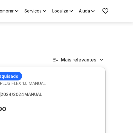
omprar
Serviços
Localiza
Ajuda
Mais relevantes
 HB20S
squisado
LUS FLEX 1.0 MANUAL
m
2024/2024
MANUAL
90