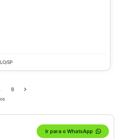
LO/SP
…
8
los
Ir para o WhatsApp