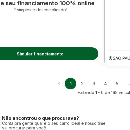
le seu financiamento 100% online
É simples e descomplicado!
Simular financiamento
SÃO PAU
1
2
3
4
5
Exibindo
1 - 0
de
165
veícu
Não encontrou o que procurava?
Conta pra gente qual é o seu carro ideal e nosso time
vai procurar para você.