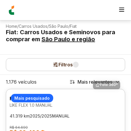
Home
/
Carros Usados
/
São Paulo
/
Fiat
Fiat: Carros Usados e Seminovos para
comprar
em
São Paulo
e região
Filtros
1.176 veículos
Mais relevantes
Foto 360º
FIAT MOBI
Mais pesquisado
LIKE FLEX 1.0 MANUAL
41.319 km
2025/2025
MANUAL
R$ 64.690