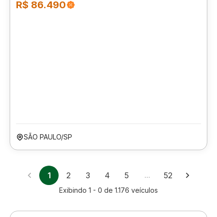
R$ 86.490
SÃO PAULO/SP
1
2
3
4
5
…
52
Exibindo
1 - 0
de
1.176
veículos