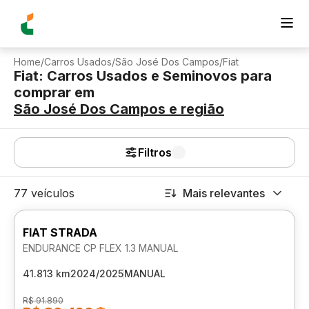
Home
/
Carros Usados
/
São José Dos Campos
/
Fiat
Fiat: Carros Usados e Seminovos para
comprar
em
São José Dos Campos
e região
Filtros
77 veículos
Mais relevantes
FIAT STRADA
ENDURANCE CP FLEX 1.3 MANUAL
41.813 km
2024/2025
MANUAL
R$ 91.890