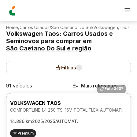
Home
/
Carros Usados
/
São Caetano Do Sul
/
Volkswagen
/
Taos
Volkswagen Taos: Carros Usados e
Seminovos para comprar
em
São Caetano Do Sul
e região
Filtros
91 veículos
Mais relevantes
Foto 360º
VOLKSWAGEN TAOS
COMFORTLINE 1.4 250 TSI 16V TOTAL FLEX AUTOMATICO
14.886 km
2025/2025
AUTOMAT.
Premium