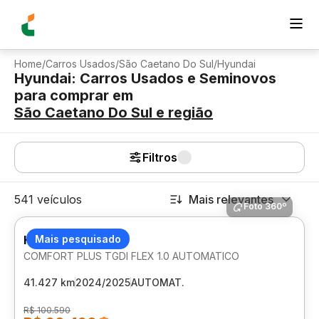
Home
/
Carros Usados
/
São Caetano Do Sul
/
Hyundai
Hyundai: Carros Usados e Seminovos
para comprar
em
São Caetano Do Sul
e região
Filtros
541 veículos
Mais relevantes
Foto 360º
HYUNDAI HB20S
Mais pesquisado
COMFORT PLUS TGDI FLEX 1.0 AUTOMATICO
41.427 km
2024/2025
AUTOMAT.
R$ 100.590