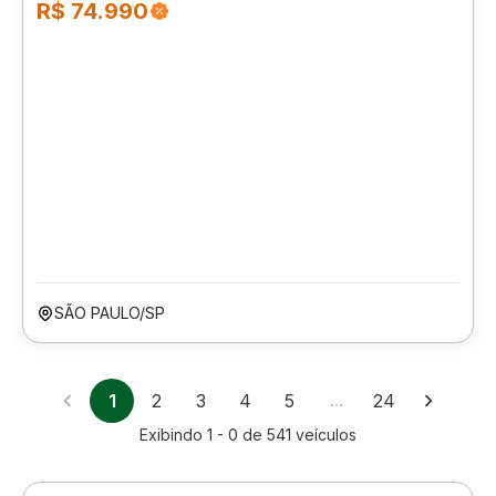
R$ 74.990
SÃO PAULO/SP
1
2
3
4
5
…
24
Exibindo
1 - 0
de
541
veículos