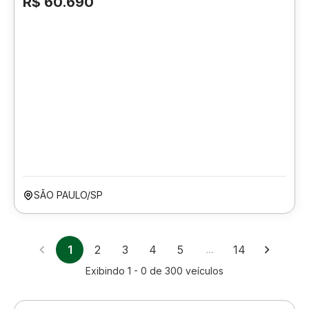
R$ 60.690
SÃO PAULO/SP
1
2
3
4
5
…
14
Exibindo
1 - 0
de
300
veículos