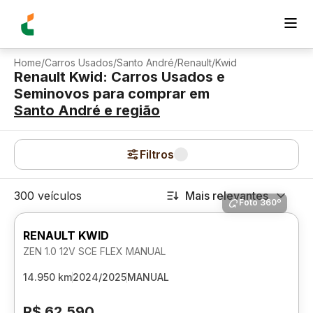
Home
/
Carros Usados
/
Santo André
/
Renault
/
Kwid
Renault Kwid: Carros Usados e
Seminovos para comprar
em
Santo André
e região
Filtros
300 veículos
Mais relevantes
Foto 360º
RENAULT KWID
ZEN 1.0 12V SCE FLEX MANUAL
14.950 km
2024/2025
MANUAL
R$ 62.590