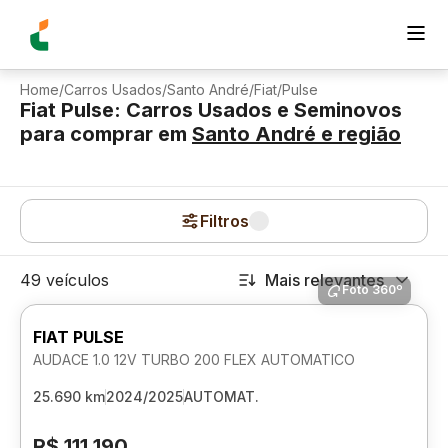
Home
/
Carros Usados
/
Santo André
/
Fiat
/
Pulse
Fiat Pulse: Carros Usados e Seminovos
para comprar
em
Santo André
e região
Filtros
49 veículos
Mais relevantes
Foto 360º
FIAT PULSE
AUDACE 1.0 12V TURBO 200 FLEX AUTOMATICO
25.690 km
2024/2025
AUTOMAT.
R$ 111.190