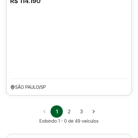
R$ 114.190
SÃO PAULO/SP
1
2
3
Exibindo
1 - 0
de
49
veículos