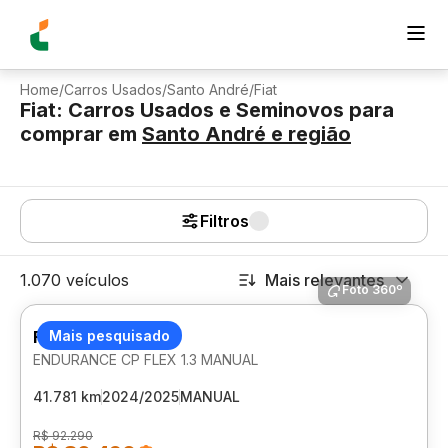
Home
/
Carros Usados
/
Santo André
/
Fiat
Fiat: Carros Usados e Seminovos para
comprar
em
Santo André
e região
Filtros
1.070 veículos
Mais relevantes
Foto 360º
FIAT STRADA
Mais pesquisado
ENDURANCE CP FLEX 1.3 MANUAL
41.781 km
2024/2025
MANUAL
R$ 92.290