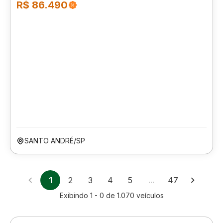
R$ 86.490
SANTO ANDRÉ/SP
1
2
3
4
5
…
47
Exibindo
1 - 0
de
1.070
veículos