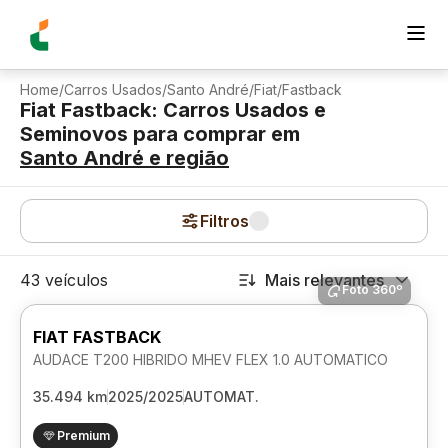
Home
/
Carros Usados
/
Santo André
/
Fiat
/
Fastback
Fiat Fastback: Carros Usados e
Seminovos para comprar
em
Santo André
e região
Filtros
43 veículos
Mais relevantes
Foto 360º
FIAT FASTBACK
AUDACE T200 HIBRIDO MHEV FLEX 1.0 AUTOMATICO
35.494 km
2025/2025
AUTOMAT.
Premium