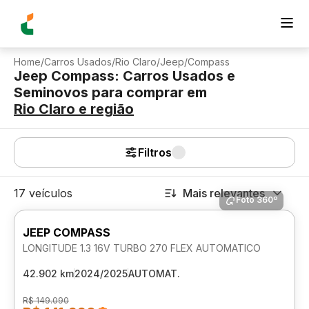
Home
/
Carros Usados
/
Rio Claro
/
Jeep
/
Compass
Jeep Compass: Carros Usados e
Seminovos para comprar
em
Rio Claro
e região
Filtros
17 veículos
Mais relevantes
Foto 360º
JEEP COMPASS
LONGITUDE 1.3 16V TURBO 270 FLEX AUTOMATICO
42.902 km
2024/2025
AUTOMAT.
R$ 149.090