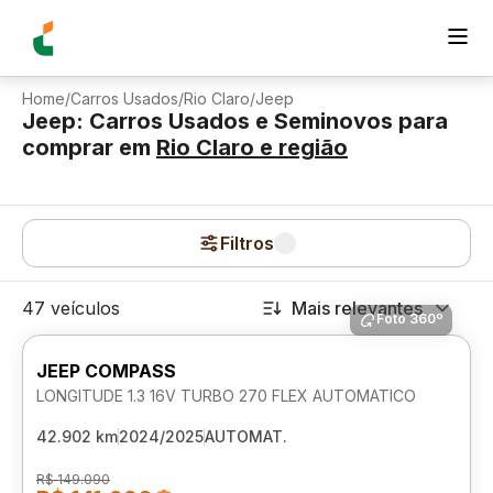
Home
/
Carros Usados
/
Rio Claro
/
Jeep
Jeep: Carros Usados e Seminovos para
comprar
em
Rio Claro
e região
Filtros
47 veículos
Mais relevantes
Foto 360º
JEEP COMPASS
LONGITUDE 1.3 16V TURBO 270 FLEX AUTOMATICO
42.902 km
2024/2025
AUTOMAT.
R$ 149.090