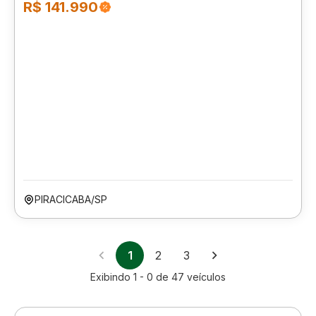
R$ 141.990
PIRACICABA/SP
1
2
3
Exibindo
1 - 0
de
47
veículos