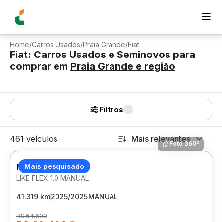
Home
/
Carros Usados
/
Praia Grande
/
Fiat
Fiat: Carros Usados e Seminovos para
comprar
em
Praia Grande
e região
Filtros
461 veículos
Mais relevantes
Foto 360º
FIAT MOBI
Mais pesquisado
LIKE FLEX 1.0 MANUAL
41.319 km
2025/2025
MANUAL
R$ 64.690