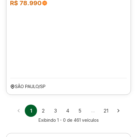
R$ 78.990
SÃO PAULO/SP
1
2
3
4
5
…
21
Exibindo
1 - 0
de
461
veículos