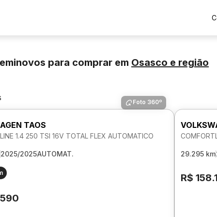
C
Seminovos para comprar
em
Osasco
e região
s
Foto 360º
AGEN TAOS
VOLKSW
INE 1.4 250 TSI 16V TOTAL FLEX AUTOMATICO
COMFORTLI
2025/2025
AUTOMAT.
29.295 km
m
R$ 158.
.590