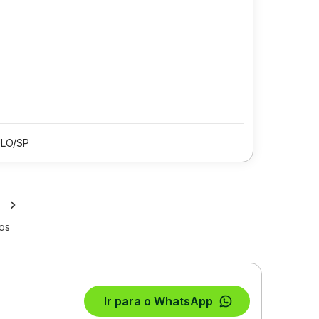
LO/SP
os
Ir para o WhatsApp