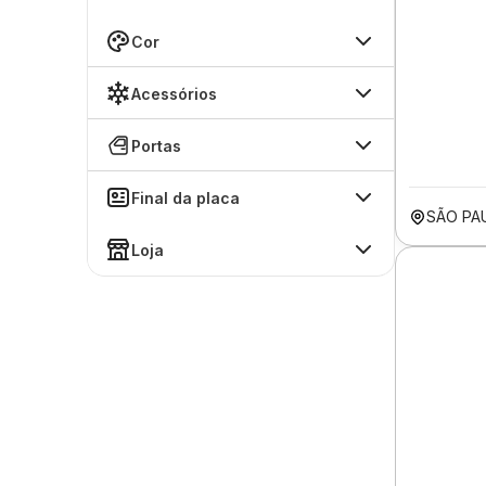
Cor
Acessórios
Portas
Final da placa
SÃO PA
Loja