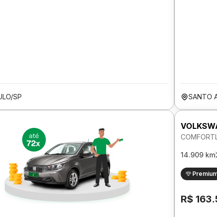
ULO/SP
SANTO 
VOLKSW
COMFORTLI
14.909 km
Premiu
R$ 163