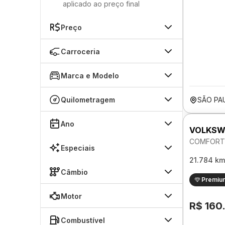
aplicado ao preço final
Preço
Carroceria
Marca e Modelo
Quilometragem
SÃO PA
Ano
VOLKSW
COMFORTL
Especiais
21.784 km
Câmbio
Premiu
Motor
R$ 160
Combustível