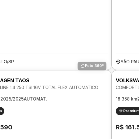
ULO/SP
SÃO PAU
Foto 360º
AGEN TAOS
VOLKSW
INE 1.4 250 TSI 16V TOTAL FLEX AUTOMATICO
COMFORTLI
2025/2025
AUTOMAT.
18.358 km
m
Premiu
.590
R$ 161.