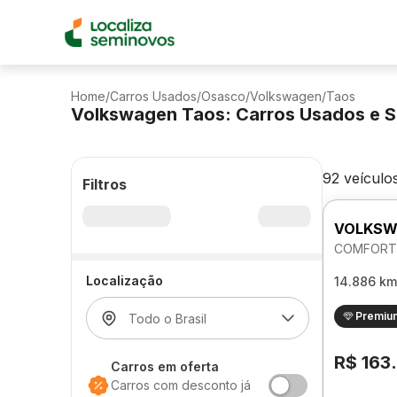
Home
/
Carros Usados
/
Osasco
/
Volkswagen
/
Taos
Volkswagen Taos: Carros Usados e 
92 veículo
Filtros
VOLKSW
COMFORTL
Localização
14.886 km
Premiu
R$ 163
Carros em oferta
Carros com desconto já