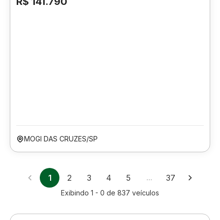
R$ 141.790
MOGI DAS CRUZES/SP
1
2
3
4
5
…
37
Exibindo
1 - 0
de
837
veículos