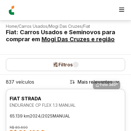
Home
/
Carros Usados
/
Mogi Das Cruzes
/
Fiat
Fiat: Carros Usados e Seminovos para
comprar
em
Mogi Das Cruzes
e região
Filtros
837 veículos
Mais relevantes
Foto 360º
FIAT STRADA
ENDURANCE CP FLEX 1.3 MANUAL
65.139 km
2024/2025
MANUAL
R$ 89.690