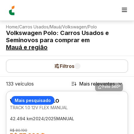
Home
/
Carros Usados
/
Mauá
/
Volkswagen
/
Polo
Volkswagen Polo: Carros Usados e
Seminovos para comprar
em
Mauá
e região
Filtros
133 veículos
Mais relevantes
Foto 360º
VOLKSWAGEN POLO
Mais pesquisado
TRACK 1.0 12V FLEX MANUAL
42.494 km
2024/2025
MANUAL
R$ 80.190