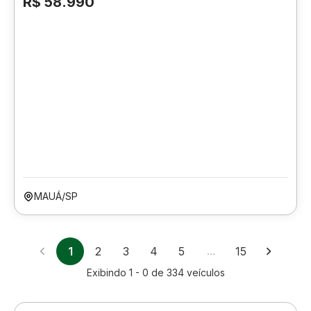
R$ 58.990
MAUÁ/SP
1
2
3
4
5
…
15
Exibindo
1 - 0
de
334
veículos