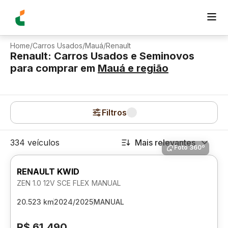
Home
/
Carros Usados
/
Mauá
/
Renault
Renault: Carros Usados e Seminovos
para comprar
em
Mauá
e região
Filtros
334 veículos
Mais relevantes
Foto 360º
RENAULT KWID
ZEN 1.0 12V SCE FLEX MANUAL
20.523 km
2024/2025
MANUAL
R$ 61.490