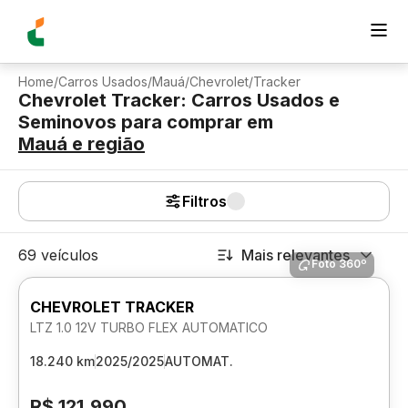
Home
/
Carros Usados
/
Mauá
/
Chevrolet
/
Tracker
Chevrolet Tracker: Carros Usados e
Seminovos para comprar
em
Mauá
e região
Filtros
69 veículos
Mais relevantes
Foto 360º
CHEVROLET TRACKER
LTZ 1.0 12V TURBO FLEX AUTOMATICO
18.240 km
2025/2025
AUTOMAT.
R$ 121.990