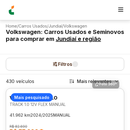
Home
/
Carros Usados
/
Jundiaí
/
Volkswagen
Volkswagen: Carros Usados e Seminovos
para comprar
em
Jundiaí
e região
Filtros
430 veículos
Mais relevantes
Foto 360º
VOLKSWAGEN POLO
Mais pesquisado
TRACK 1.0 12V FLEX MANUAL
41.962 km
2024/2025
MANUAL
R$ 82.690