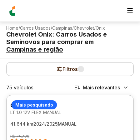
Home
/
Carros Usados
/
Campinas
/
Chevrolet
/
Onix
Chevrolet Onix: Carros Usados e
Seminovos para comprar
em
Campinas
e região
Filtros
75 veículos
Mais relevantes
CHEVROLET ONIX
Mais pesquisado
LT 1.0 12V FLEX MANUAL
41.644 km
2024/2025
MANUAL
R$ 74.790