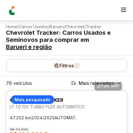
Home
/
Carros Usados
/
Barueri
/
Chevrolet
/
Tracker
Chevrolet Tracker: Carros Usados e
Seminovos para comprar
em
Barueri
e região
Filtros
76 veículos
Mais relevantes
Foto 360º
CHEVROLET TRACKER
Mais pesquisado
LT 1.0 12V TURBO FLEX AUTOMATICO
47.202 km
2024/2025
AUTOMAT.
R$ 112.690