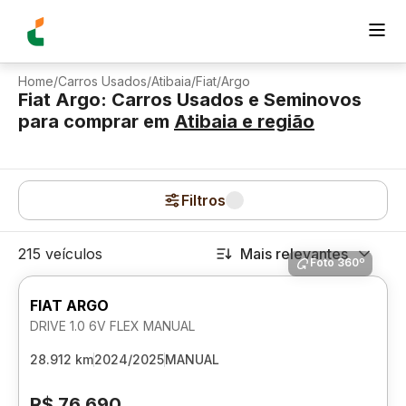
Home
/
Carros Usados
/
Atibaia
/
Fiat
/
Argo
Fiat Argo: Carros Usados e Seminovos
para comprar
em
Atibaia
e região
Filtros
215 veículos
Mais relevantes
Foto 360º
FIAT ARGO
DRIVE 1.0 6V FLEX MANUAL
28.912 km
2024/2025
MANUAL
R$ 76.690