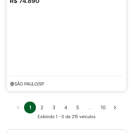
R$ 74.890
SÃO PAULO/SP
1
2
3
4
5
…
10
Exibindo
1 - 0
de
215
veículos