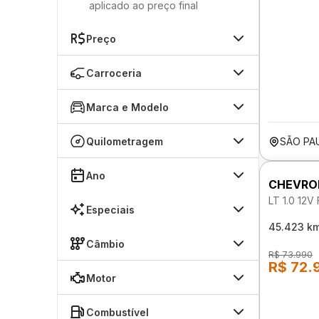
aplicado ao preço final
Preço
Carroceria
Marca e Modelo
Quilometragem
SÃO PA
Ano
CHEVRO
LT 1.0 12
Especiais
45.423 k
Câmbio
R$ 73.990
R$ 72.
Motor
Combustível