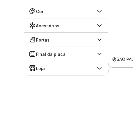
Cor
Acessórios
Portas
Final da placa
SÃO PA
Loja