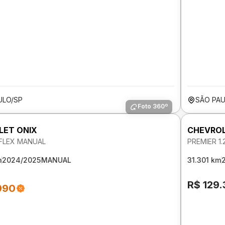
ULO/SP
SÃO PAU
Foto 360º
LET ONIX
CHEVROL
V FLEX MANUAL
PREMIER 1
m
2024/2025
MANUAL
31.301 km
R$ 129
990