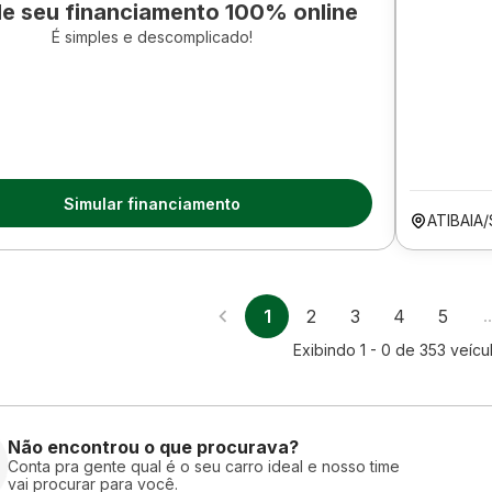
le seu financiamento 100% online
É simples e descomplicado!
Simular financiamento
ATIBAIA
1
2
3
4
5
Exibindo
1 - 0
de
353
veícu
Não encontrou o que procurava?
Conta pra gente qual é o seu carro ideal e nosso time
vai procurar para você.