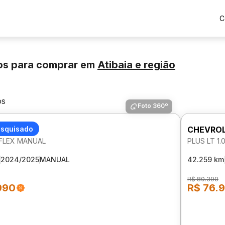
C
os para comprar
em
Atibaia
e região
os
Foto 360º
LET ONIX
esquisado
CHEVROL
V FLEX MANUAL
PLUS LT 1.
2024/2025
MANUAL
42.259 km
R$ 80.390
990
R$ 76.