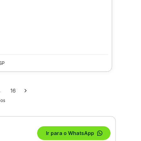
/SP
…
16
los
Ir para o WhatsApp