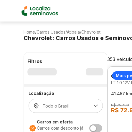
Home
/
Carros Usados
/
Atibaia
/
Chevrolet
Chevrolet: Carros Usados e Seminov
353 veícul
Filtros
CHEVRO
Mais p
LT 1.0 12
Localização
41.457 km
R$ 75.790
R$ 72.
Carros em oferta
Carros com desconto já