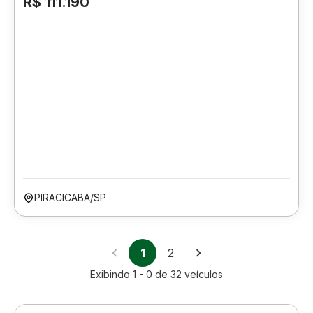
R$ 111.190
PIRACICABA/SP
1
2
Exibindo
1 - 0
de
32
veículos