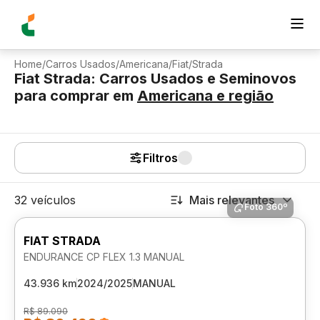
Home
/
Carros Usados
/
Americana
/
Fiat
/
Strada
Fiat Strada: Carros Usados e Seminovos
para comprar
em
Americana
e região
Filtros
32 veículos
Mais relevantes
Foto 360º
FIAT STRADA
ENDURANCE CP FLEX 1.3 MANUAL
43.936 km
2024/2025
MANUAL
R$ 89.090