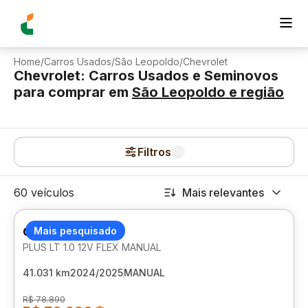
Home
/
Carros Usados
/
São Leopoldo
/
Chevrolet
Chevrolet: Carros Usados e Seminovos
para comprar
em
São Leopoldo
e região
Filtros
60 veículos
Mais relevantes
CHEVROLET ONIX
Mais pesquisado
PLUS LT 1.0 12V FLEX MANUAL
41.031 km
2024/2025
MANUAL
R$ 78.890