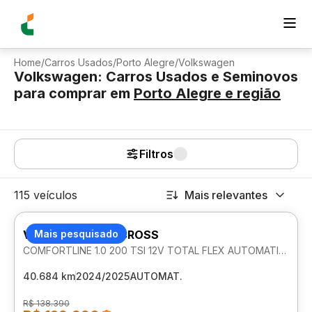
Home
/
Carros Usados
/
Porto Alegre
/
Volkswagen
Volkswagen: Carros Usados e Seminovos
para comprar
em
Porto Alegre
e região
Filtros
115 veículos
Mais relevantes
VOLKSWAGEN T-CROSS
Mais pesquisado
COMFORTLINE 1.0 200 TSI 12V TOTAL FLEX AUTOMATICO
40.684 km
2024/2025
AUTOMAT.
R$ 138.390