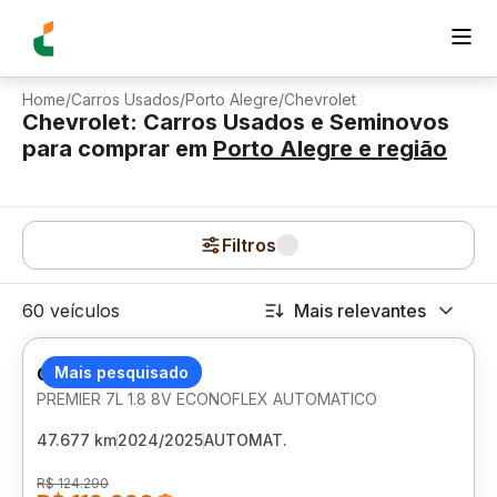
Home
/
Carros Usados
/
Porto Alegre
/
Chevrolet
Chevrolet: Carros Usados e Seminovos
para comprar
em
Porto Alegre
e região
Filtros
60 veículos
Mais relevantes
CHEVROLET SPIN
Mais pesquisado
PREMIER 7L 1.8 8V ECONOFLEX AUTOMATICO
47.677 km
2024/2025
AUTOMAT.
R$ 124.290