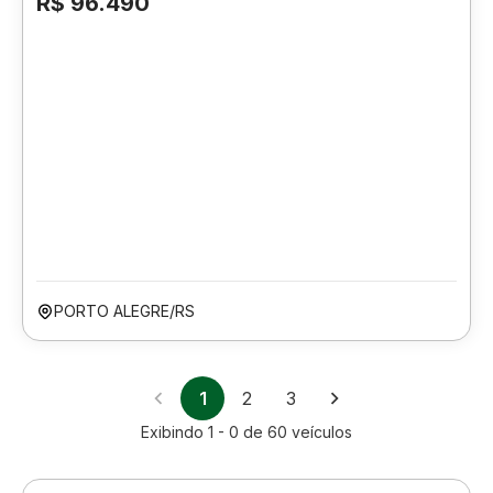
R$ 96.490
PORTO ALEGRE/RS
1
2
3
Exibindo
1 - 0
de
60
veículos