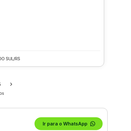
DO SUL/RS
5
los
Ir para o WhatsApp