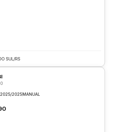
DO SUL/RS
I
.0
2025/2025
MANUAL
90