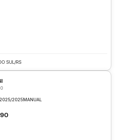
DO SUL/RS
I
.0
2025/2025
MANUAL
690