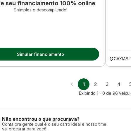
le seu financiamento 100% online
É simples e descomplicado!
Simular financiamento
CAXIAS 
1
2
3
4
Exibindo
1 - 0
de
96
veícu
Não encontrou o que procurava?
Conta pra gente qual é o seu carro ideal e nosso time
vai procurar para você.