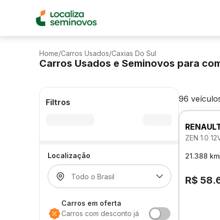
Home
/
Carros Usados
/
Caxias Do Sul
Carros Usados e Seminovos para co
96 veículo
Filtros
RENAUL
ZEN 1.0 1
Localização
21.388 km
R$ 58.
Carros em oferta
Carros com desconto já