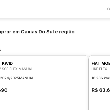
C
mprar
em
Caxias Do Sul
e região
s
T KWID
FIAT MOB
2V SCE FLEX MANUAL
LIKE FLEX 1
2024/2025
MANUAL
16.236 km
690
R$ 63.