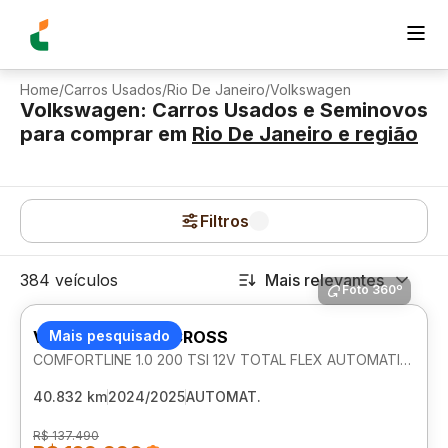
Home
/
Carros Usados
/
Rio De Janeiro
/
Volkswagen
Volkswagen: Carros Usados e Seminovos
para comprar
em
Rio De Janeiro
e região
Filtros
384 veículos
Mais relevantes
Foto 360º
VOLKSWAGEN T-CROSS
Mais pesquisado
COMFORTLINE 1.0 200 TSI 12V TOTAL FLEX AUTOMATICO
40.832 km
2024/2025
AUTOMAT.
R$ 137.490