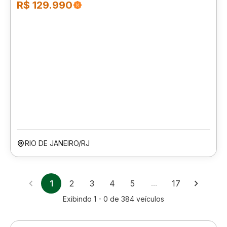
R$ 129.990
RIO DE JANEIRO/RJ
1
2
3
4
5
…
17
Exibindo
1 - 0
de
384
veículos