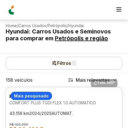
Home
/
Carros Usados
/
Petrópolis
/
Hyundai
Hyundai: Carros Usados e Seminovos
para comprar
em
Petrópolis
e região
Filtros
158 veículos
Mais relevantes
Foto 360º
HYUNDAI HB20S
Mais pesquisado
COMFORT PLUS TGDI FLEX 1.0 AUTOMATICO
43.156 km
2024/2025
AUTOMAT.
R$ 102.290