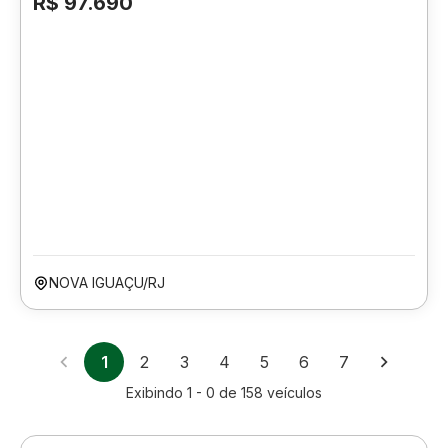
R$ 97.690
NOVA IGUAÇU/RJ
1
2
3
4
5
6
7
Exibindo
1 - 0
de
158
veículos