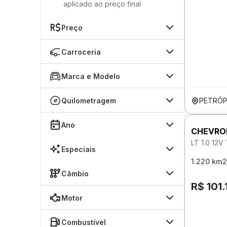
aplicado ao preço final
Preço
Carroceria
Marca e Modelo
Quilometragem
PETRÓP
Ano
CHEVRO
LT 1.0 12
Especiais
1.220 km
2
Câmbio
R$ 101.
Motor
Combustível