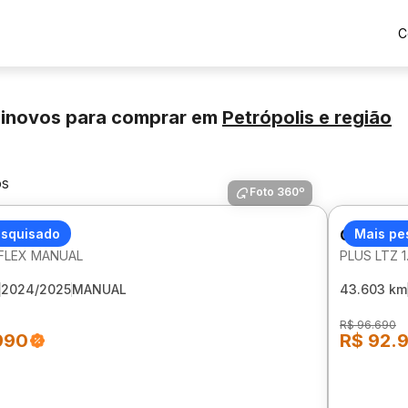
C
minovos para comprar
em
Petrópolis
e região
os
Foto 360º
LET ONIX
esquisado
CHEVROL
Mais pe
V FLEX MANUAL
PLUS LTZ 
2024/2025
MANUAL
43.603 km
R$ 96.690
990
R$ 92.