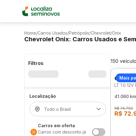
Home
/
Carros Usados
/
Petrópolis
/
Chevrolet
/
Onix
Chevrolet Onix: Carros Usados e Se
150 veícul
Filtros
CHEVRO
Mais p
LT 1.0 12
Localização
41.060 km
R$ 74.790
R$ 72.
Carros em oferta
Carros com desconto já