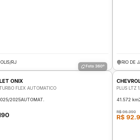
OLIS/RJ
RIO DE 
Foto 360º
LET ONIX
CHEVROL
V TURBO FLEX AUTOMATICO
PLUS LTZ 
025/2025
AUTOMAT.
41.572 km
R$ 96.390
190
R$ 92.