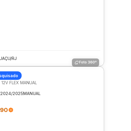
UAÇU/RJ
Foto 360º
ET ONIX
squisado
0 12V FLEX MANUAL
2024/2025
MANUAL
990