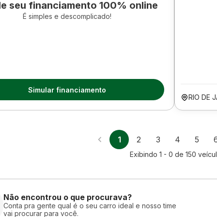
le seu financiamento 100% online
É simples e descomplicado!
Simular financiamento
RIO DE 
1
2
3
4
5
Exibindo
1 - 0
de
150
veícu
Não encontrou o que procurava?
Conta pra gente qual é o seu carro ideal e nosso time
vai procurar para você.