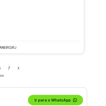
JANEIRO/RJ
6
7
los
Ir para o WhatsApp