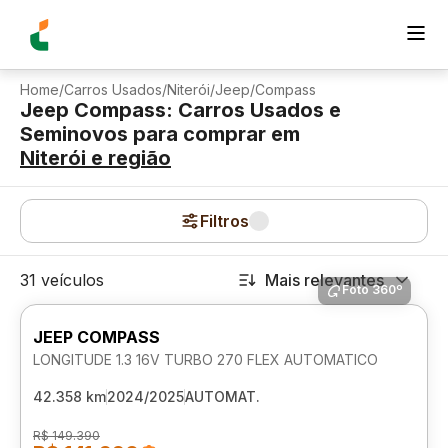
Home
/
Carros Usados
/
Niterói
/
Jeep
/
Compass
Jeep Compass: Carros Usados e
Seminovos para comprar
em
Niterói
e região
Filtros
31 veículos
Mais relevantes
Foto 360º
JEEP COMPASS
LONGITUDE 1.3 16V TURBO 270 FLEX AUTOMATICO
42.358 km
2024/2025
AUTOMAT.
R$ 149.390