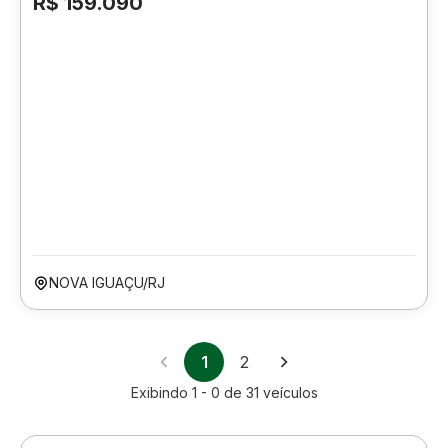
R$ 159.090
NOVA IGUAÇU/RJ
1
2
Exibindo
1 - 0
de
31
veículos