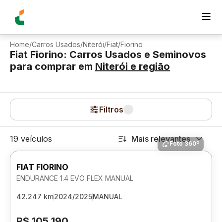
Home
/
Carros Usados
/
Niterói
/
Fiat
/
Fiorino
Fiat Fiorino: Carros Usados e Seminovos
para comprar
em
Niterói
e região
Filtros
19 veículos
Mais relevantes
Foto 360º
FIAT FIORINO
ENDURANCE 1.4 EVO FLEX MANUAL
42.247 km
2024/2025
MANUAL
R$ 105.190