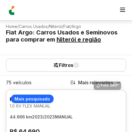
Home
/
Carros Usados
/
Niterói
/
Fiat
/
Argo
Fiat Argo: Carros Usados e Seminovos
para comprar
em
Niterói
e região
Filtros
75 veículos
Mais relevantes
Foto 360º
FIAT ARGO
Mais pesquisado
1.0 6V FLEX MANUAL
44.666 km
2023/2023
MANUAL
R$ 64.690