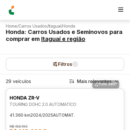
Home
/
Carros Usados
/
Itaguaí
/
Honda
Honda: Carros Usados e Seminovos para
comprar
em
Itaguaí
e região
Filtros
29 veículos
Mais relevantes
Foto 360º
HONDA ZR-V
TOURING DOHC 2.0 AUTOMATICO
41.360 km
2024/2025
AUTOMAT.
R$ 156.190