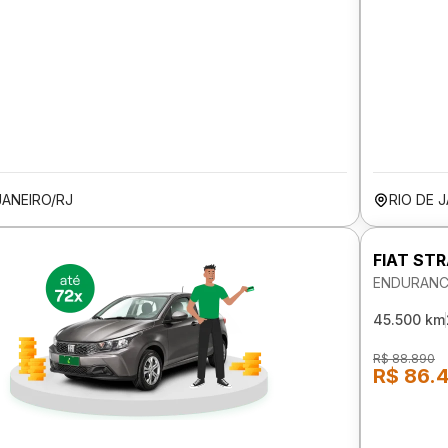
JANEIRO/RJ
RIO DE 
FIAT ST
ENDURANCE
45.500 km
R$ 88.890
R$ 86.