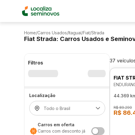
Home
/
Carros Usados
/
Itaguaí
/
Fiat
/
Strada
Fiat Strada: Carros Usados e Semino
37 veículo
Filtros
FIAT ST
ENDURANC
Localização
44.369 k
R$ 89.290
R$ 86.
Carros em oferta
Carros com desconto já