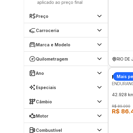
aplicado ao preço final
Preço
Carroceria
Marca e Modelo
Quilometragem
RIO DE 
Ano
FIAT ST
Mais p
ENDURANC
Especiais
42.928 k
Câmbio
R$ 89.090
R$ 86.
Motor
Combustível