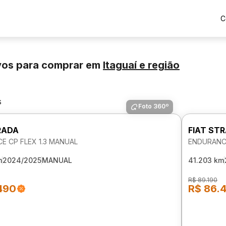
C
vos para comprar
em
Itaguaí
e região
s
Foto 360º
RADA
FIAT ST
E CP FLEX 1.3 MANUAL
ENDURANCE
m
2024/2025
MANUAL
41.203 km
R$ 89.190
490
R$ 86.