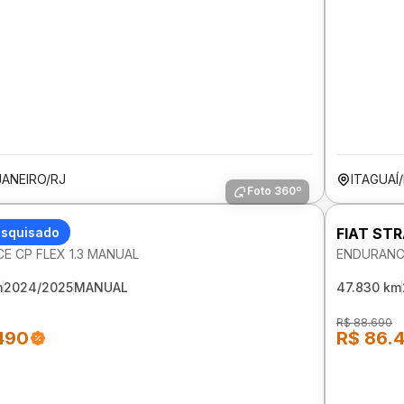
JANEIRO/RJ
ITAGUAÍ
Foto 360º
RADA
esquisado
FIAT ST
E CP FLEX 1.3 MANUAL
ENDURANCE
m
2024/2025
MANUAL
47.830 km
R$ 88.690
490
R$ 86.