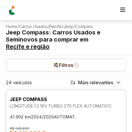
Home
/
Carros Usados
/
Recife
/
Jeep
/
Compass
Jeep Compass: Carros Usados e
Seminovos para comprar
em
Recife
e região
Filtros
24 veículos
Mais relevantes
JEEP COMPASS
LONGITUDE 1.3 16V TURBO 270 FLEX AUTOMATICO
41.902 km
2024/2025
AUTOMAT.
R$ 148.890