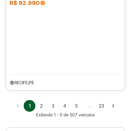
R$ 92.990
RECIFE/PE
1
2
3
4
5
…
23
Exibindo
1 - 0
de
507
veículos