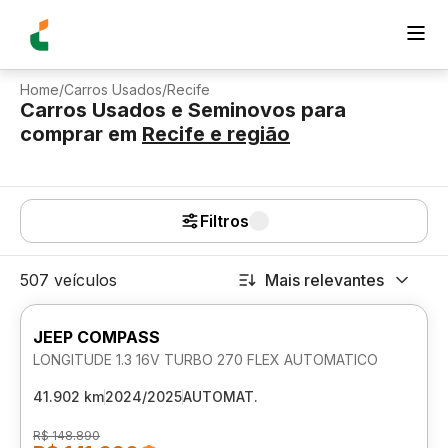
Home
/
Carros Usados
/
Recife
Carros Usados e Seminovos para
comprar
em
Recife
e região
Filtros
507 veículos
Mais relevantes
JEEP COMPASS
LONGITUDE 1.3 16V TURBO 270 FLEX AUTOMATICO
41.902 km
2024/2025
AUTOMAT.
R$ 148.890