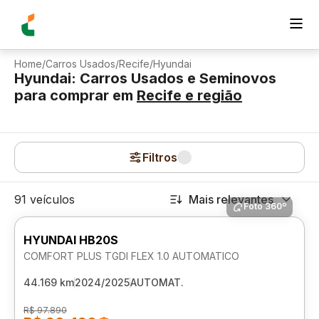
Home
/
Carros Usados
/
Recife
/
Hyundai
Hyundai: Carros Usados e Seminovos
para comprar
em
Recife
e região
Filtros
91 veículos
Mais relevantes
Foto 360º
HYUNDAI HB20S
COMFORT PLUS TGDI FLEX 1.0 AUTOMATICO
44.169 km
2024/2025
AUTOMAT.
R$ 97.890